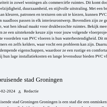
riteit in zowel woningen als commerciële ruimtes. Dit komt do
elzijdigheid, duurzaamheid, en stijlvolle uitstraling. Met een b
aan kleuren, patronen en texturen om uit te kiezen, kunnen PVC
n naadloos passen in elk interieurontwerp. Bovendien zijn ze 
ge, wat hen ideaal maakt voor drukbezochte ruimtes. Bekijk me
 ze een uitstekende keuze zijn voor jouw volgende vloerproj
te voordelen van PVC vloeren is hun waterbestendigheid. Dit m
ers en zelfs kelders, waar vocht een probleem kan zijn. Daar
ddempende eigenschappen, waardoor ze een rustige en comfort
j hun lage installatiekosten en lange levensduur bieden PVC vl
ruisende stad Groningen
-02-2024
Redactie
isende stad Groningen Groningen is een stad die een onmiske