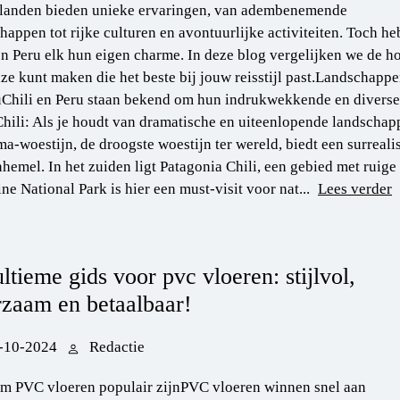
 landen bieden unieke ervaringen, van adembenemende
happen tot rijke culturen en avontuurlijke activiteiten. Toch h
en Peru elk hun eigen charme. In deze blog vergelijken we de 
ze kunt maken die het beste bij jouw reisstijl past.Landschap
Chili en Peru staan bekend om hun indrukwekkende en diverse 
Chili: Als je houdt van dramatische en uiteenlopende landschapp
a-woestijn, de droogste woestijn ter wereld, biedt een surrealis
nhemel. In het zuiden ligt Patagonia Chili, een gebied met ruige 
ine National Park is hier een must-visit voor nat...
Lees verder
ltieme gids voor pvc vloeren: stijlvol,
zaam en betaalbaar!
-10-2024
Redactie
m PVC vloeren populair zijnPVC vloeren winnen snel aan