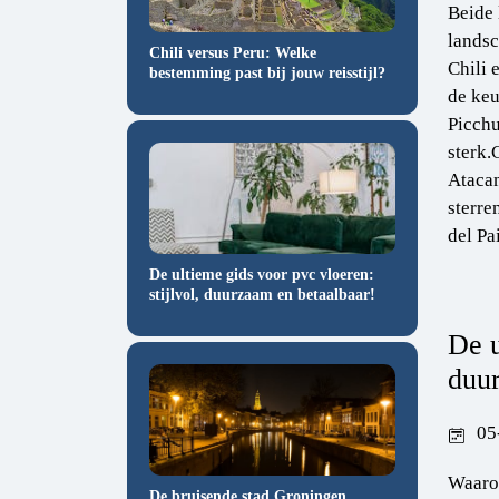
Beide
landsc
Chili versus Peru: Welke
Chili 
bestemming past bij jouw reisstijl?
de keu
Picchu
sterk.
Atacam
sterre
del Pa
De ultieme gids voor pvc vloeren:
stijlvol, duurzaam en betaalbaar!
De u
duur
05
Waaro
De bruisende stad Groningen