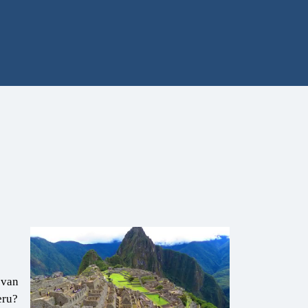
 van
eru?