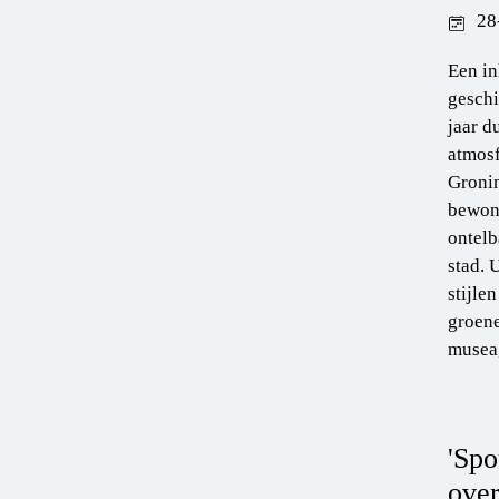
28
Een in
geschi
jaar d
atmosf
Gronin
bewond
ontelb
stad. 
stijle
groene
musea,
'Spo
over