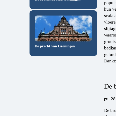
popula
hun ve
scala 
vloere
slijta
waarom
groots
De pracht van Groningen
badkam
gelui
Dankzi
De b
28
De bru