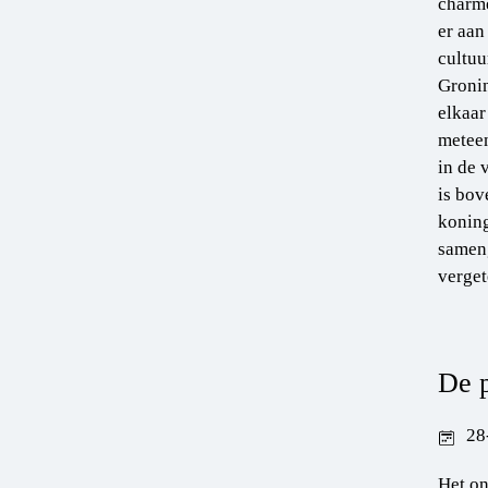
charme
er aan
cultuu
Gronin
elkaar
meteen
in de 
is bov
koning
sameng
verget
De 
28
Het on