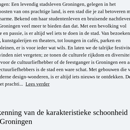
gen: Een levendig stadsleven Groningen, gelegen in het
osten van ons prachtige land, is een stad die je zal betoveren 
harme. Bekend om haar studentenleven en bruisende nachtleve
Groningen veel meer te bieden dan dat. Met een bevolking vol
e en passie, is er altijd wel iets te doen in de stad. Van bezoeke
 kunstgalerijen en theaters, tot loungen in cafés, parken en
leinen, er is voor ieder wat wils. En laten we de talrijke festiv
vinden niet vergeten; ze tonen de culturele rijkdom en diversit
 voor de cultuurliefhebber of de feestganger is Groningen een 
ectuurliefhebbers is de stad een ware schat. Met gebouwen di
derne design-wonderen, is er altijd iets nieuws te ontdekken. De
et prachti...
Lees verder
enning van de karakteristieke schoonheid
 Groningen