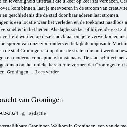
 en levendigheid uitstraalt die u keer op keer zal verbazen. Gee
 over, kom binnen, laat je meevoeren in de stroom van creativite
r en geschiedenis die de stad door haar aderen laat stromen.
gen is een locatie waar het verleden en de toekomst naadloos 
 versmelten in het heden. Als dagbezoeker of blijvende gast zul
 verliefd worden op deze stad, klaar om je te verwelkomen met
voetsporen van onze voorouders en bekijk de imposante Martini
en de stad Groningen. Loop door de straten die ooit werden b
en en moderne conceptuele kunstenaars. De stad schittert met z
ekomen om het unieke karakter te vormen dat Groningen nu is.
en. Groningen ...
Lees verder
pracht van Groningen
-02-2024
Redactie
vergelijkbare Groningen Welkom in Groningen, een van de me