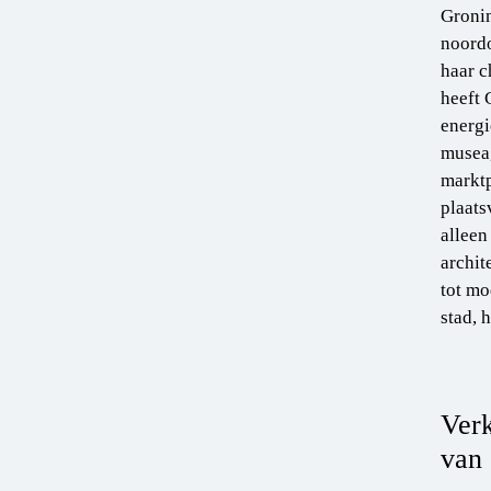
Gronin
noordo
haar c
heeft 
energi
musea,
marktp
plaats
alleen
archit
tot mo
stad, h
Verk
van