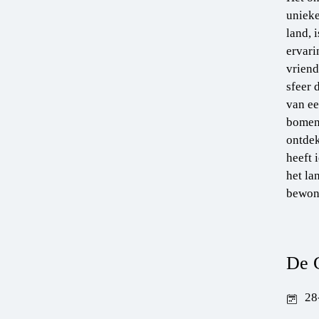
unieke
land, 
ervari
vriend
sfeer 
van ee
bomen 
ontdek
heeft 
het la
bewon
De 
28