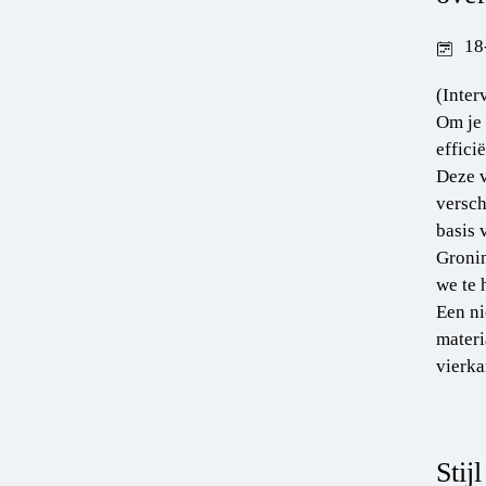
18
(Inter
Om je 
effici
Deze v
versch
basis 
Gronin
we te 
Een ni
materi
vierka
Stij