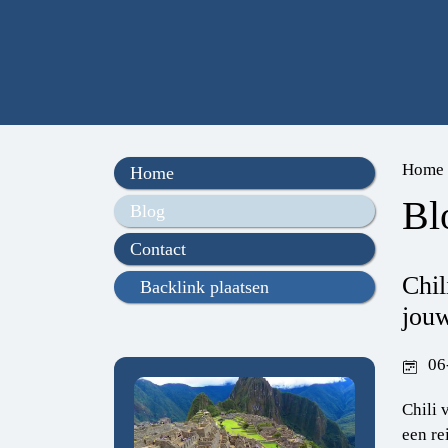
Home
Home
Bl
Blog
Contact
Chil
Backlink plaatsen
jouw
06
Chili 
een re