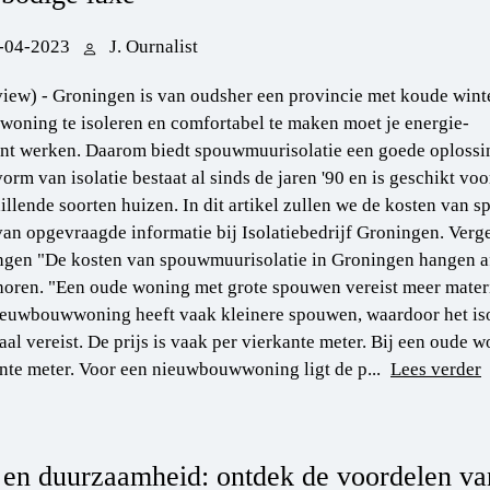
-04-2023
J. Ournalist
view) - Groningen is van oudsher een provincie met koude wint
woning te isoleren en comfortabel te maken moet je energie-
ënt werken. Daarom biedt spouwmuurisolatie een goede oplossi
orm van isolatie bestaat al sinds de jaren '90 en is geschikt voo
illende soorten huizen. In dit artikel zullen we de kosten van
van opgevraagde informatie bij Isolatiebedrijf Groningen. Verg
gen "De kosten van spouwmuurisolatie in Groningen hangen af 
horen. "Een oude woning met grote spouwen vereist meer mate
euwbouwwoning heeft vaak kleinere spouwen, waardoor het iso
aal vereist. De prijs is vaak per vierkante meter. Bij een oude 
nte meter. Voor een nieuwbouwwoning ligt de p...
Lees verder
l en duurzaamheid: ontdek de voordelen va